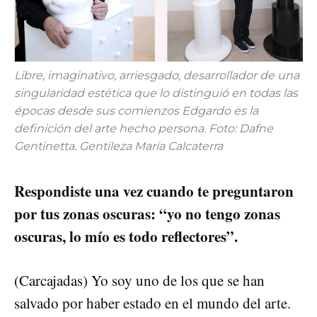
Libre, imaginativo, arriesgado, desarrollador de una
singularidad estética que lo distinguió en todas las
épocas desde sus comienzos Edgardo es la
definición del arte hecho persona. Foto: Dafne
Gentinetta. Gentileza María Calcaterra
Respondiste una vez cuando te preguntaron
por tus zonas oscuras: “yo no tengo zonas
oscuras, lo mío es todo reflectores”.
(Carcajadas) Yo soy uno de los que se han
salvado por haber estado en el mundo del arte.