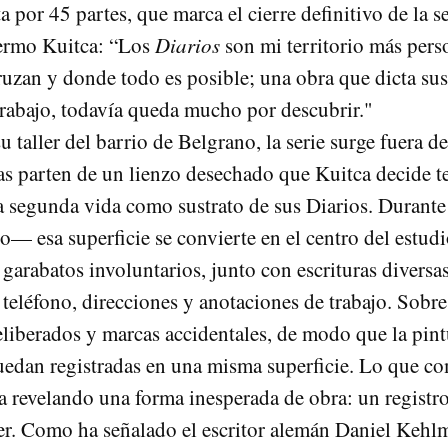
 por 45 partes, que marca el cierre definitivo de la se
lermo Kuitca: “Los
Diarios
son mi territorio más pers
ruzan y donde todo es posible; una obra que dicta sus 
trabajo, todavía queda mucho por descubrir."
u taller del barrio de Belgrano, la serie surge fuera d
ras parten de un lienzo desechado que Kuitca decide t
 segunda vida como sustrato de sus Diarios. Durant
o— esa superficie se convierte en el centro del estud
 garabatos involuntarios, junto con escrituras diversa
teléfono, direcciones y anotaciones de trabajo. Sobre
liberados y marcas accidentales, de modo que la pintu
 quedan registradas en una misma superficie. Lo que 
a revelando una forma inesperada de obra: un registro
ller. Como ha señalado el escritor alemán Daniel Kehl