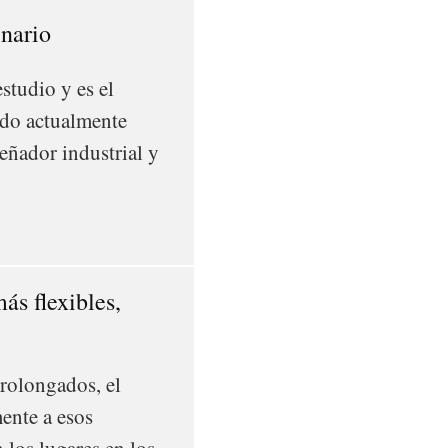
inario
studio y es el
ado actualmente
eñador industrial y
ás flexibles,
prolongados, el
mente a esos