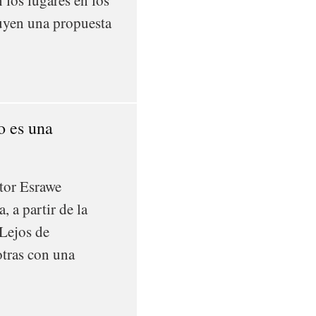
los lugares en los
ruyen una propuesta
o es una
ctor Esrawe
, a partir de la
 Lejos de
otras con una