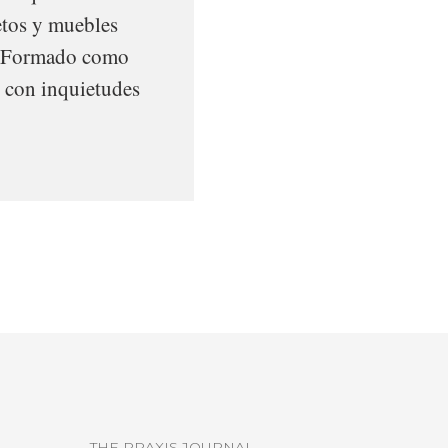
etos y muebles
r. Formado como
l con inquietudes
THE PRAXIS JOURNAL